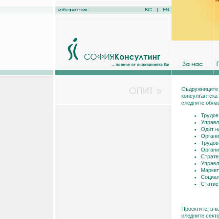
Съдружниците в
консултантска 
следните обла
Трудов
Управл
Одит н
Органи
Трудов
Органи
Страте
Управл
Маркет
Социал
Статис
Проектите, в к
следните секто