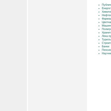
Публич
Енерге
Химиче
Нефтен
Фармац
Цветна
Машин
Полиг
Хранит
Лека п
Туриз
Строит
Банки
Пенсио
Научни